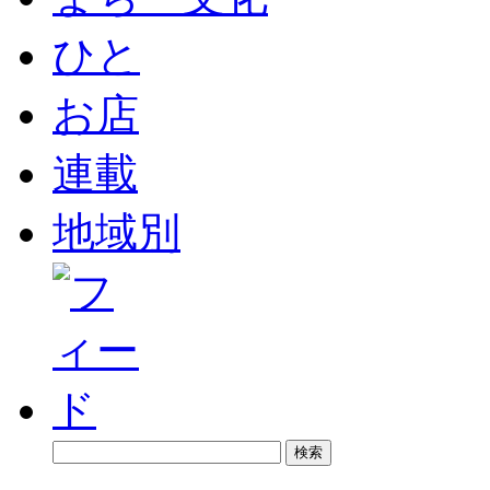
ひと
お店
連載
地域別