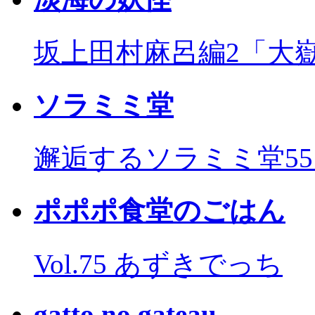
坂上田村麻呂編2「大
ソラミミ堂
邂逅するソラミミ堂5
ポポポ食堂のごはん
Vol.75 あずきでっち
gatto no gateau