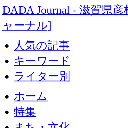
DADA Journal - 
ャーナル]
人気の記事
キーワード
ライター別
ホーム
特集
まち・文化