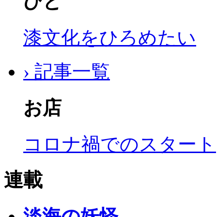
ひと
漆文化をひろめたい
› 記事一覧
お店
コロナ禍でのスタート
連載
淡海の妖怪