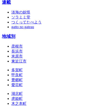
連載
淡海の妖怪
ソラミミ堂
つくってたべよう
gatto no gateau
地域別
彦根市
長浜市
米原市
東近江市
多賀町
甲良町
豊郷町
愛荘町
湖北町
虎姫町
木之本町