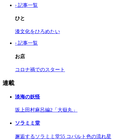
› 記事一覧
ひと
漆文化をひろめたい
› 記事一覧
お店
コロナ禍でのスタート
連載
淡海の妖怪
坂上田村麻呂編2「大嶽丸」
ソラミミ堂
邂逅するソラミミ堂55 コバルト色の流れ星