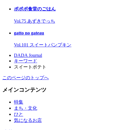
ポポポ食堂のごはん
Vol.75 あずきでっち
gatto no gateau
Vol.101 スイートパンプキン
DADA Journal
キーワード
スイートポテト
このページのトップへ
メインコンテンツ
特集
まち・文化
ひと
気になるお店