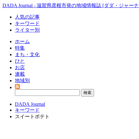
DADA Journal - 滋賀県彦根市発の地域情報誌 [ダダ・ジャーナ
人気の記事
キーワード
ライター別
ホーム
特集
まち・文化
ひと
お店
連載
地域別
DADA Journal
キーワード
スイートポテト