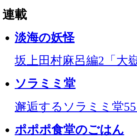
連載
淡海の妖怪
坂上田村麻呂編2「大
ソラミミ堂
邂逅するソラミミ堂5
ポポポ食堂のごはん