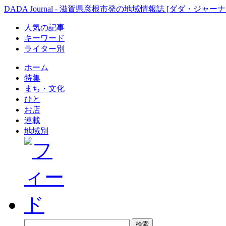
DADA Journal - 滋賀県彦根市発の地域情報誌 [ダダ・ジャーナ
人気の記事
キーワード
ライター別
ホーム
特集
まち・文化
ひと
お店
連載
地域別