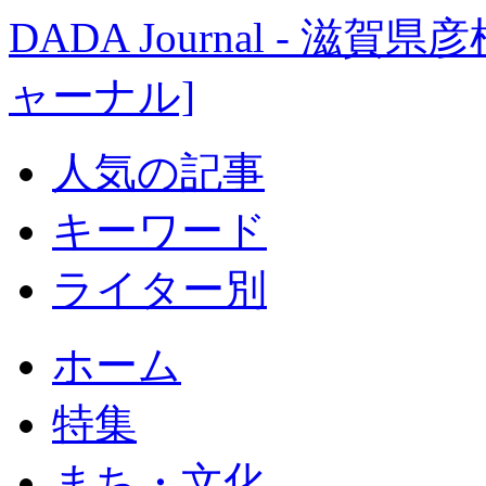
DADA Journal - 
ャーナル]
人気の記事
キーワード
ライター別
ホーム
特集
まち・文化