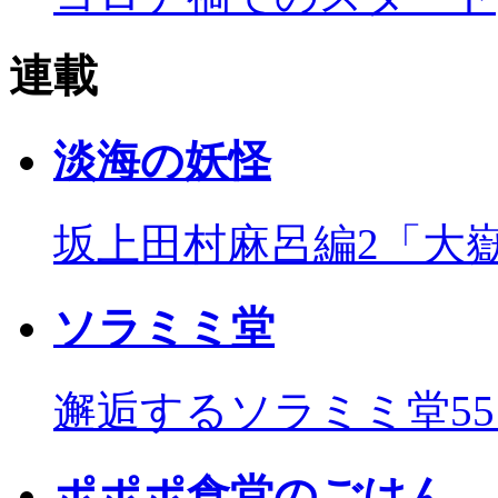
連載
淡海の妖怪
坂上田村麻呂編2「大
ソラミミ堂
邂逅するソラミミ堂5
ポポポ食堂のごはん