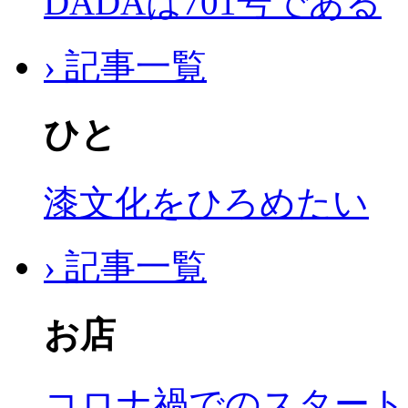
DADAは701号である
› 記事一覧
ひと
漆文化をひろめたい
› 記事一覧
お店
コロナ禍でのスタート