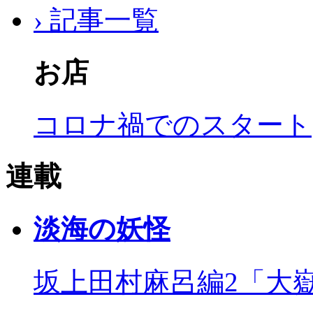
› 記事一覧
お店
コロナ禍でのスタート
連載
淡海の妖怪
坂上田村麻呂編2「大