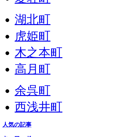
湖北町
虎姫町
木之本町
高月町
余呉町
西浅井町
人気の記事