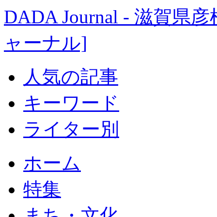
DADA Journal - 
ャーナル]
人気の記事
キーワード
ライター別
ホーム
特集
まち・文化