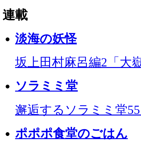
連載
淡海の妖怪
坂上田村麻呂編2「大
ソラミミ堂
邂逅するソラミミ堂5
ポポポ食堂のごはん