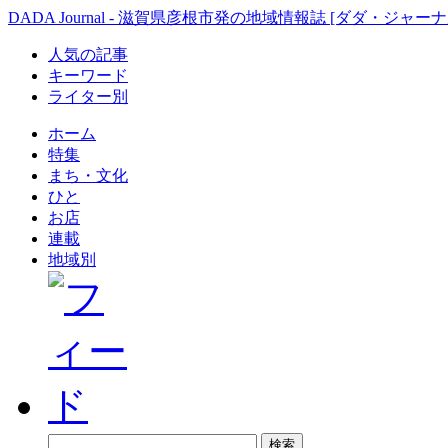
DADA Journal - 滋賀県彦根市発の地域情報誌 [ダダ・ジャーナ
人気の記事
キーワード
ライター別
ホーム
特集
まち・文化
ひと
お店
連載
地域別