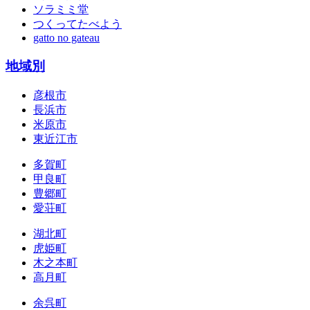
ソラミミ堂
つくってたべよう
gatto no gateau
地域別
彦根市
長浜市
米原市
東近江市
多賀町
甲良町
豊郷町
愛荘町
湖北町
虎姫町
木之本町
高月町
余呉町