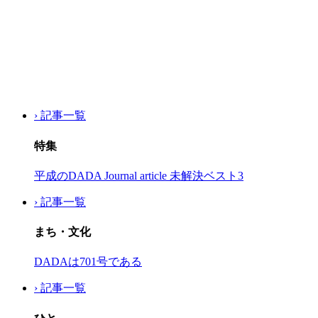
› 記事一覧
特集
平成のDADA Journal article 未解決ベスト3
› 記事一覧
まち・文化
DADAは701号である
› 記事一覧