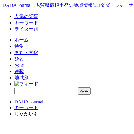
DADA Journal - 滋賀県彦根市発の地域情報誌 [ダダ・ジャーナ
人気の記事
キーワード
ライター別
ホーム
特集
まち・文化
ひと
お店
連載
地域別
DADA Journal
キーワード
じゃがいも