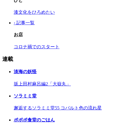
ひと
漆文化をひろめたい
› 記事一覧
お店
コロナ禍でのスタート
連載
淡海の妖怪
坂上田村麻呂編2「大嶽丸」
ソラミミ堂
邂逅するソラミミ堂55 コバルト色の流れ星
ポポポ食堂のごはん