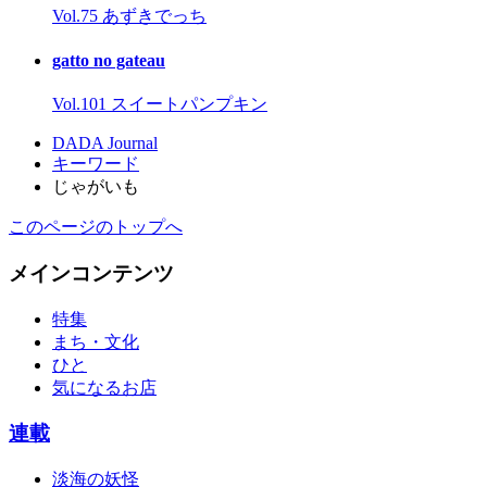
Vol.75 あずきでっち
gatto no gateau
Vol.101 スイートパンプキン
DADA Journal
キーワード
じゃがいも
このページのトップへ
メインコンテンツ
特集
まち・文化
ひと
気になるお店
連載
淡海の妖怪