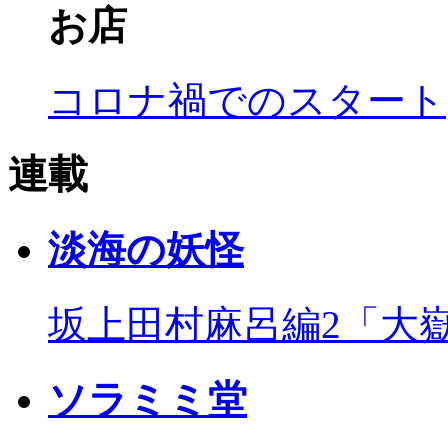
お店
コロナ禍でのスタート
連載
淡海の妖怪
坂上田村麻呂編2「大
ソラミミ堂