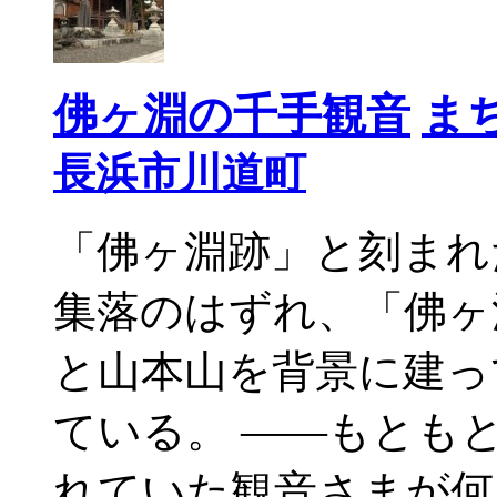
佛ヶ淵の千手観音
ま
長浜市川道町
「佛ヶ淵跡」と刻まれ
集落のはずれ、「佛ヶ
と山本山を背景に建っ
ている。 ——もとも
れていた観音さまが何