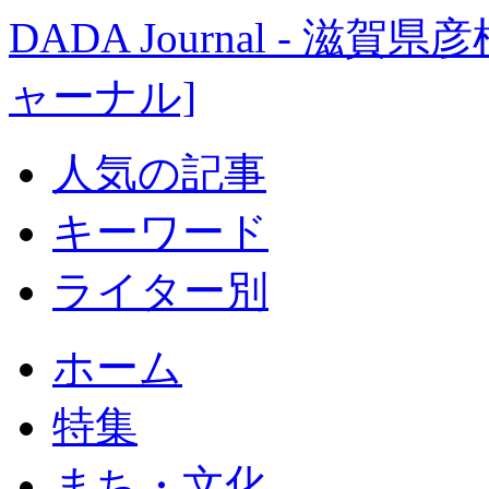
DADA Journal - 
ャーナル]
人気の記事
キーワード
ライター別
ホーム
特集
まち・文化