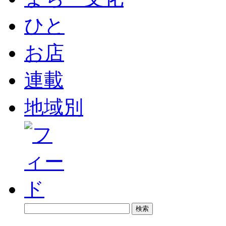
ひと
お店
連載
地域別