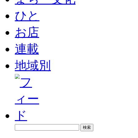
ひと
お店
連載
地域別