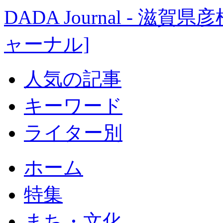
DADA Journal - 
ャーナル]
人気の記事
キーワード
ライター別
ホーム
特集
まち・文化