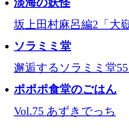
淡海の妖怪
坂上田村麻呂編2「大
ソラミミ堂
邂逅するソラミミ堂5
ポポポ食堂のごはん
Vol.75 あずきでっち