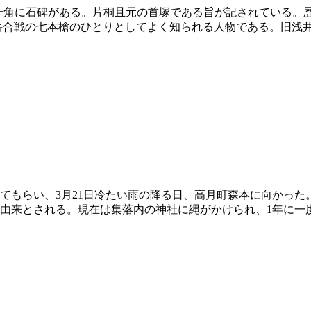
一角に石碑がある。片桐且元の首塚である旨が記されている。
合戦の七本槍のひとりとしてよく知られる人物である。旧浅井
もらい、3月21日冷たい雨の降る日、高月町森本に向かった
由来とされる。現在は集落内の神社に縄がかけられ、1年に一度