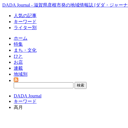
DADA Journal - 滋賀県彦根市発の地域情報誌 [ダダ・ジャーナ
人気の記事
キーワード
ライター別
ホーム
特集
まち・文化
ひと
お店
連載
地域別
DADA Journal
キーワード
高月