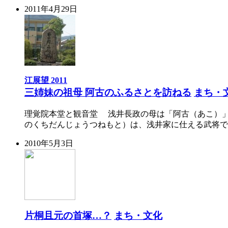
2011年4月29日
江展望 2011
三姉妹の祖母 阿古のふるさとを訪ねる
まち・
理覚院本堂と観音堂 浅井長政の母は「阿古（あこ）
のくちだんじょうつねもと）は、浅井家に仕える武将で
2010年5月3日
片桐且元の首塚…？
まち・文化