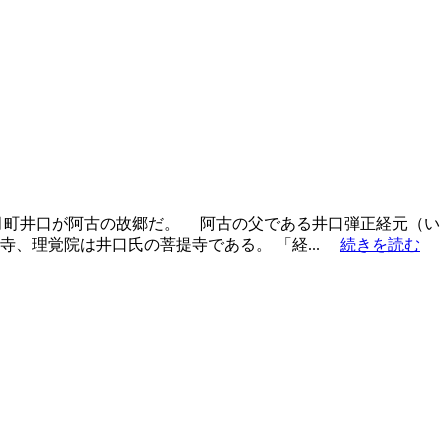
月町井口が阿古の故郷だ。 阿古の父である井口弾正経元（い
、理覚院は井口氏の菩提寺である。 「経...
続きを読む