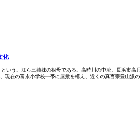
文化
」という。江ら三姉妹の祖母である。高時川の中流、長浜市高
、現在の富永小学校一帯に屋敷を構え、近くの真言宗豊山派の寺