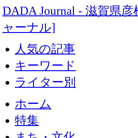
DADA Journal - 
ャーナル]
人気の記事
キーワード
ライター別
ホーム
特集
まち・文化