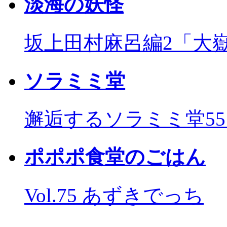
淡海の妖怪
坂上田村麻呂編2「大
ソラミミ堂
邂逅するソラミミ堂5
ポポポ食堂のごはん
Vol.75 あずきでっち