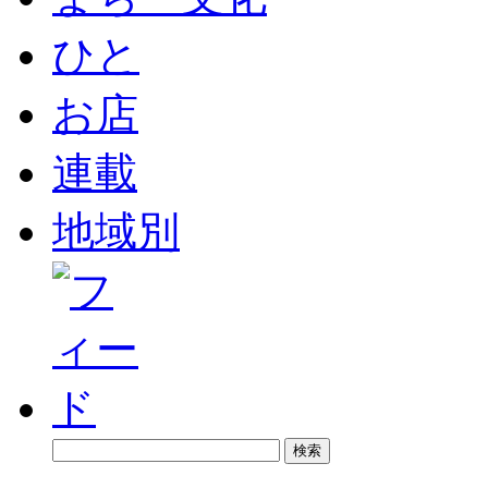
ひと
お店
連載
地域別