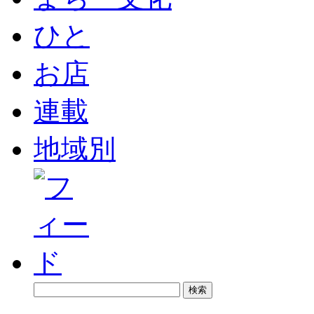
ひと
お店
連載
地域別