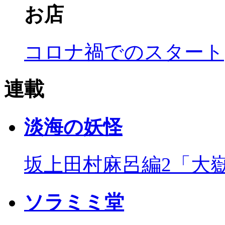
お店
コロナ禍でのスタート
連載
淡海の妖怪
坂上田村麻呂編2「大
ソラミミ堂