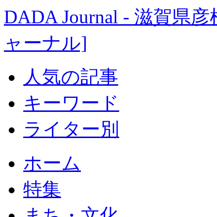
DADA Journal - 
ャーナル]
人気の記事
キーワード
ライター別
ホーム
特集
まち・文化