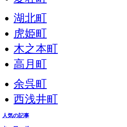
湖北町
虎姫町
木之本町
高月町
余呉町
西浅井町
人気の記事