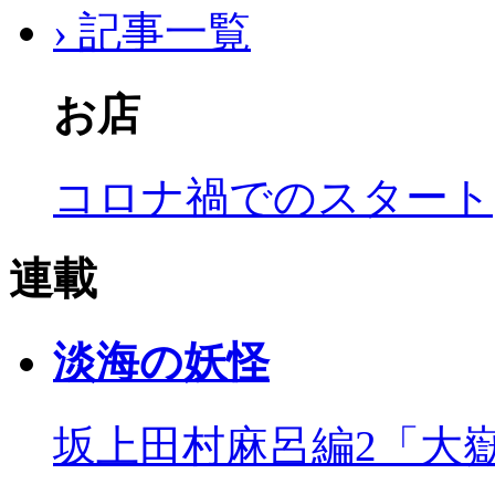
› 記事一覧
お店
コロナ禍でのスタート
連載
淡海の妖怪
坂上田村麻呂編2「大