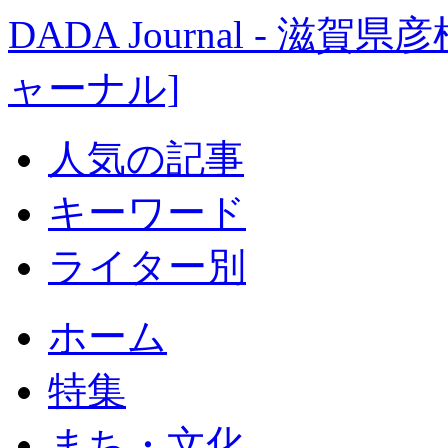
DADA Journal - 
ャーナル]
人気の記事
キーワード
ライター別
ホーム
特集
まち・文化