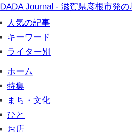
DADA Journal - 滋賀県彦根
人気の記事
キーワード
ライター別
ホーム
特集
まち・文化
ひと
お店