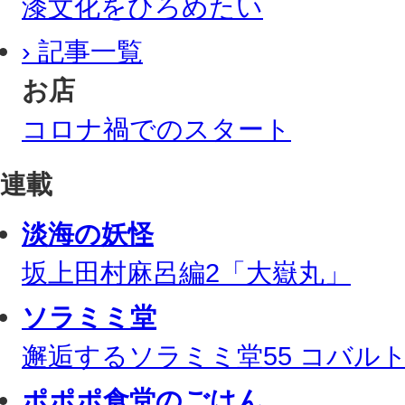
漆文化をひろめたい
› 記事一覧
お店
コロナ禍でのスタート
連載
淡海の妖怪
坂上田村麻呂編2「大嶽丸」
ソラミミ堂
邂逅するソラミミ堂55 コバル
ポポポ食堂のごはん