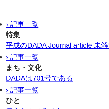
› 記事一覧
特集
平成のDADA Journal article
› 記事一覧
まち・文化
DADAは701号である
› 記事一覧
ひと