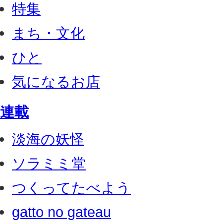
特集
まち・文化
ひと
気になるお店
連載
淡海の妖怪
ソラミミ堂
つくってたべよう
gatto no gateau