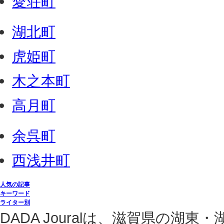
愛荘町
湖北町
虎姫町
木之本町
高月町
余呉町
西浅井町
人気の記事
キーワード
ライター別
DADA Jouralは、滋賀県の