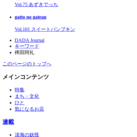
Vol.75 あずきでっち
gatto no gateau
Vol.101 スイートパンプキン
DADA Journal
キーワード
稗田阿礼
このページのトップへ
メインコンテンツ
特集
まち・文化
ひと
気になるお店
連載
淡海の妖怪