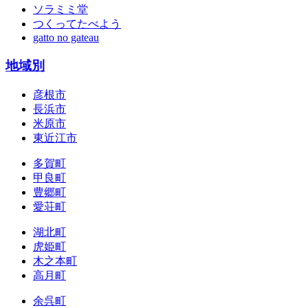
ソラミミ堂
つくってたべよう
gatto no gateau
地域別
彦根市
長浜市
米原市
東近江市
多賀町
甲良町
豊郷町
愛荘町
湖北町
虎姫町
木之本町
高月町
余呉町