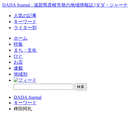
DADA Journal - 滋賀県彦根市発の地域情報誌 [ダダ・ジャーナ
人気の記事
キーワード
ライター別
ホーム
特集
まち・文化
ひと
お店
連載
地域別
DADA Journal
キーワード
稗田阿礼