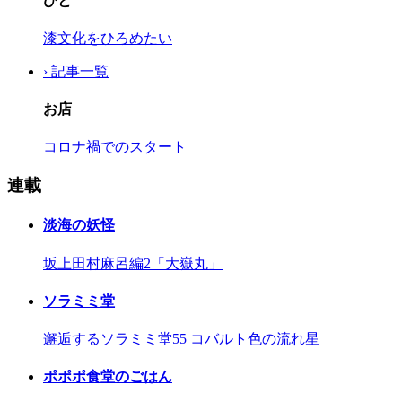
ひと
漆文化をひろめたい
› 記事一覧
お店
コロナ禍でのスタート
連載
淡海の妖怪
坂上田村麻呂編2「大嶽丸」
ソラミミ堂
邂逅するソラミミ堂55 コバルト色の流れ星
ポポポ食堂のごはん