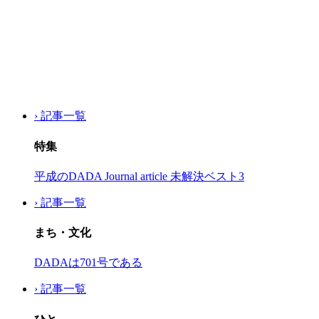
› 記事一覧
特集
平成のDADA Journal article 未解決ベスト3
› 記事一覧
まち・文化
DADAは701号である
› 記事一覧