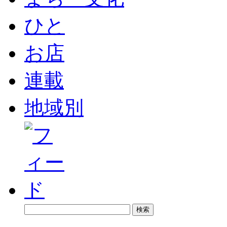
ひと
お店
連載
地域別