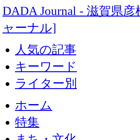
DADA Journal - 
ャーナル]
人気の記事
キーワード
ライター別
ホーム
特集
まち・文化