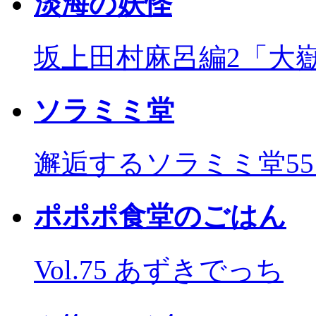
淡海の妖怪
坂上田村麻呂編2「大
ソラミミ堂
邂逅するソラミミ堂5
ポポポ食堂のごはん
Vol.75 あずきでっち