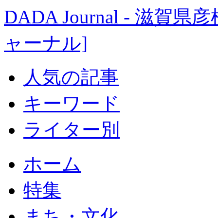
DADA Journal - 
ャーナル]
人気の記事
キーワード
ライター別
ホーム
特集
まち・文化