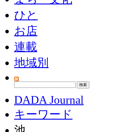
ひと
お店
連載
地域別
DADA Journal
キーワード
池