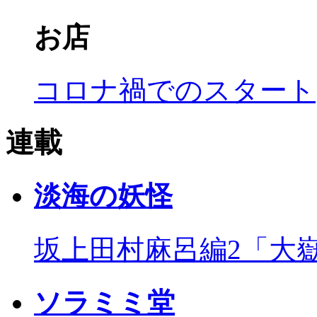
お店
コロナ禍でのスタート
連載
淡海の妖怪
坂上田村麻呂編2「大
ソラミミ堂