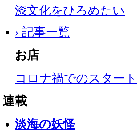
漆文化をひろめたい
› 記事一覧
お店
コロナ禍でのスタート
連載
淡海の妖怪