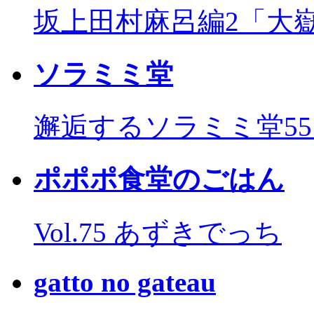
坂上田村麻呂編2「大
ソラミミ堂
邂逅するソラミミ堂5
ポポポ食堂のごはん
Vol.75 あずきでっち
gatto no gateau