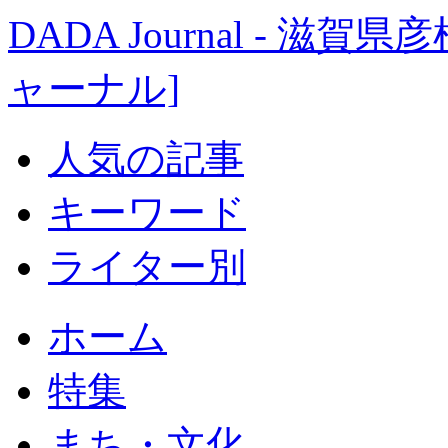
DADA Journal - 
ャーナル]
人気の記事
キーワード
ライター別
ホーム
特集
まち・文化