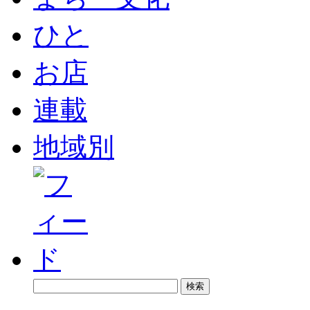
ひと
お店
連載
地域別