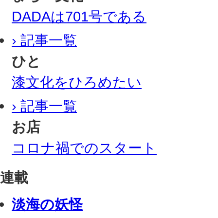
DADAは701号である
› 記事一覧
ひと
漆文化をひろめたい
› 記事一覧
お店
コロナ禍でのスタート
連載
淡海の妖怪