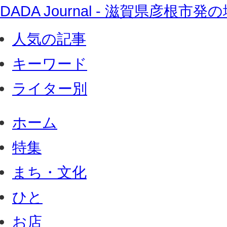
DADA Journal - 滋賀県彦根
人気の記事
キーワード
ライター別
ホーム
特集
まち・文化
ひと
お店