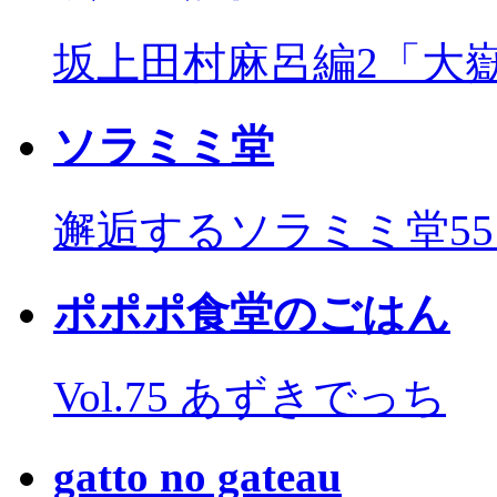
坂上田村麻呂編2「大
ソラミミ堂
邂逅するソラミミ堂5
ポポポ食堂のごはん
Vol.75 あずきでっち
gatto no gateau