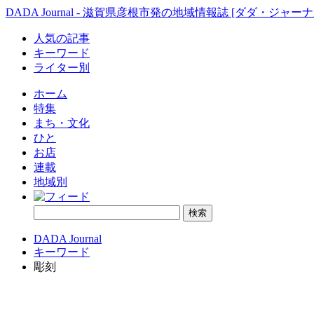
DADA Journal - 滋賀県彦根市発の地域情報誌 [ダダ・ジャーナ
人気の記事
キーワード
ライター別
ホーム
特集
まち・文化
ひと
お店
連載
地域別
DADA Journal
キーワード
彫刻