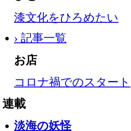
漆文化をひろめたい
› 記事一覧
お店
コロナ禍でのスタート
連載
淡海の妖怪