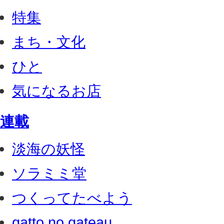
特集
まち・文化
ひと
気になるお店
連載
淡海の妖怪
ソラミミ堂
つくってたべよう
gatto no gateau