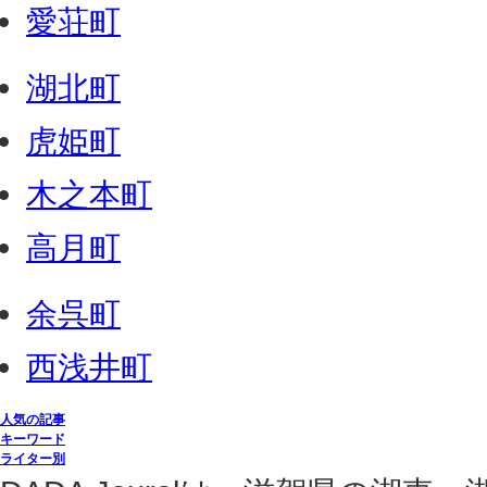
愛荘町
湖北町
虎姫町
木之本町
高月町
余呉町
西浅井町
人気の記事
キーワード
ライター別