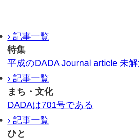
› 記事一覧
特集
平成のDADA Journal article
› 記事一覧
まち・文化
DADAは701号である
› 記事一覧
ひと