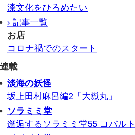
漆文化をひろめたい
› 記事一覧
お店
コロナ禍でのスタート
連載
淡海の妖怪
坂上田村麻呂編2「大嶽丸」
ソラミミ堂
邂逅するソラミミ堂55 コバル