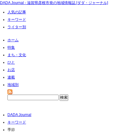
DADA Journal - 滋賀県彦根市発の地域情報誌 [ダダ・ジャーナル]
人気の記事
キーワード
ライター別
ホーム
特集
まち・文化
ひと
お店
連載
地域別
DADA Journal
キーワード
季節