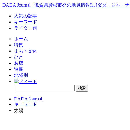
DADA Journal - 滋賀県彦根市発の地域情報誌 [ダダ・ジャーナ
人気の記事
キーワード
ライター別
ホーム
特集
まち・文化
ひと
お店
連載
地域別
DADA Journal
キーワード
太陽