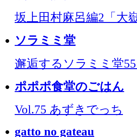
坂上田村麻呂編2「大
ソラミミ堂
邂逅するソラミミ堂5
ポポポ食堂のごはん
Vol.75 あずきでっち
gatto no gateau