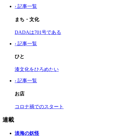
› 記事一覧
まち・文化
DADAは701号である
› 記事一覧
ひと
漆文化をひろめたい
› 記事一覧
お店
コロナ禍でのスタート
連載
淡海の妖怪