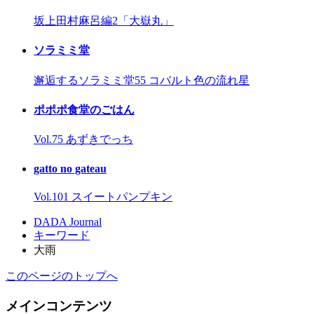
坂上田村麻呂編2「大嶽丸」
ソラミミ堂
邂逅するソラミミ堂55 コバルト色の流れ星
ポポポ食堂のごはん
Vol.75 あずきでっち
gatto no gateau
Vol.101 スイートパンプキン
DADA Journal
キーワード
大雨
このページのトップへ
メインコンテンツ