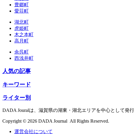
豊郷町
愛荘町
湖北町
虎姫町
木之本町
高月町
余呉町
西浅井町
人気の記事
キーワード
ライター別
DADA Jouralは、滋賀県の湖東・湖北エリアを中心とし
Copyright © 2026 DADA Journal All Rights Reserved.
運営会社について