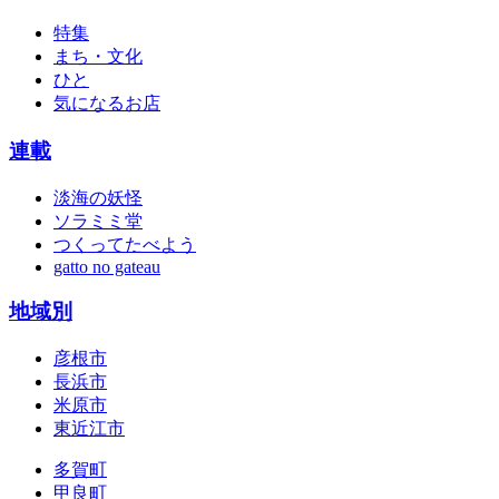
特集
まち・文化
ひと
気になるお店
連載
淡海の妖怪
ソラミミ堂
つくってたべよう
gatto no gateau
地域別
彦根市
長浜市
米原市
東近江市
多賀町
甲良町