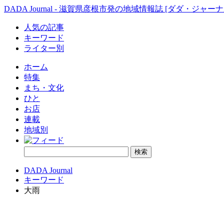
DADA Journal - 滋賀県彦根市発の地域情報誌 [ダダ・ジャーナ
人気の記事
キーワード
ライター別
ホーム
特集
まち・文化
ひと
お店
連載
地域別
DADA Journal
キーワード
大雨