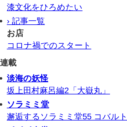
漆文化をひろめたい
› 記事一覧
お店
コロナ禍でのスタート
連載
淡海の妖怪
坂上田村麻呂編2「大嶽丸」
ソラミミ堂
邂逅するソラミミ堂55 コバル