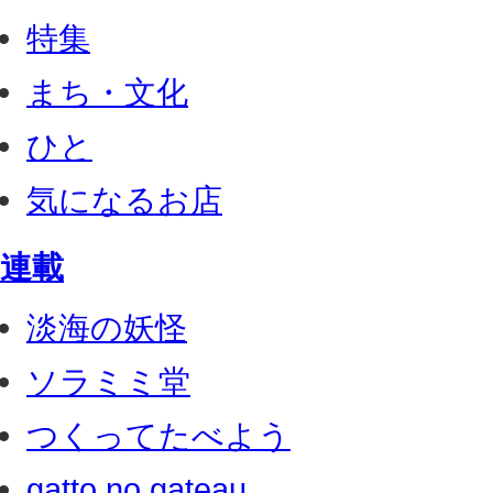
特集
まち・文化
ひと
気になるお店
連載
淡海の妖怪
ソラミミ堂
つくってたべよう
gatto no gateau