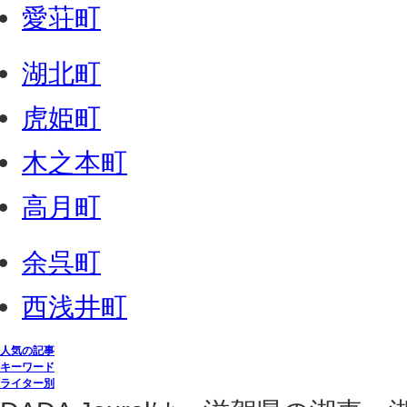
愛荘町
湖北町
虎姫町
木之本町
高月町
余呉町
西浅井町
人気の記事
キーワード
ライター別