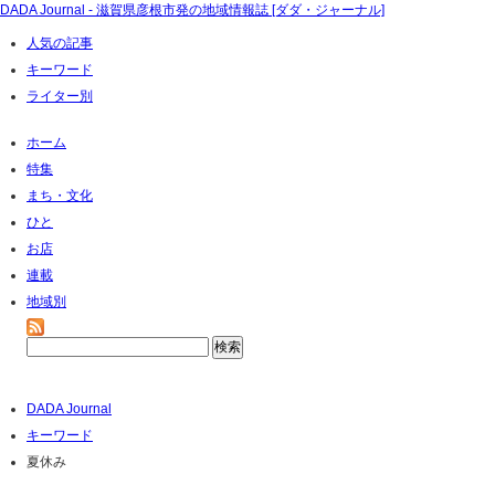
DADA Journal - 滋賀県彦根市発の地域情報誌 [ダダ・ジャーナル]
人気の記事
キーワード
ライター別
ホーム
特集
まち・文化
ひと
お店
連載
地域別
DADA Journal
キーワード
夏休み