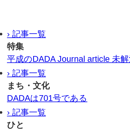
› 記事一覧
特集
平成のDADA Journal article
› 記事一覧
まち・文化
DADAは701号である
› 記事一覧
ひと