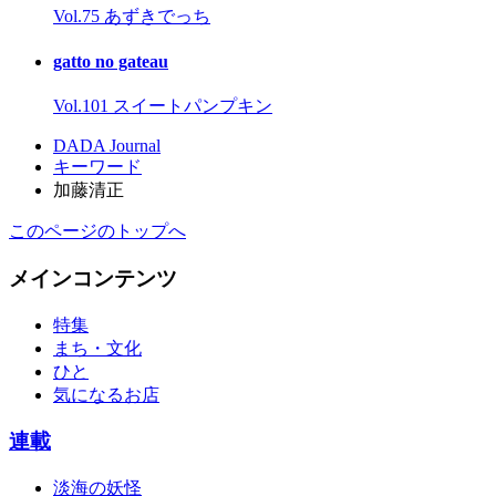
Vol.75 あずきでっち
gatto no gateau
Vol.101 スイートパンプキン
DADA Journal
キーワード
加藤清正
このページのトップへ
メインコンテンツ
特集
まち・文化
ひと
気になるお店
連載
淡海の妖怪