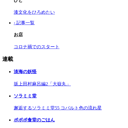
ひと
漆文化をひろめたい
› 記事一覧
お店
コロナ禍でのスタート
連載
淡海の妖怪
坂上田村麻呂編2「大嶽丸」
ソラミミ堂
邂逅するソラミミ堂55 コバルト色の流れ星
ポポポ食堂のごはん