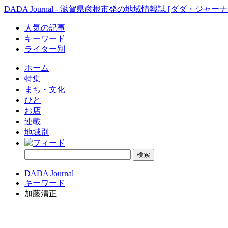
DADA Journal - 滋賀県彦根市発の地域情報誌 [ダダ・ジャーナ
人気の記事
キーワード
ライター別
ホーム
特集
まち・文化
ひと
お店
連載
地域別
DADA Journal
キーワード
加藤清正