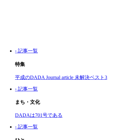
› 記事一覧
特集
平成のDADA Journal article 未解決ベスト3
› 記事一覧
まち・文化
DADAは701号である
› 記事一覧