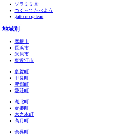
ソラミミ堂
つくってたべよう
gatto no gateau
地域別
彦根市
長浜市
米原市
東近江市
多賀町
甲良町
豊郷町
愛荘町
湖北町
虎姫町
木之本町
高月町
余呉町