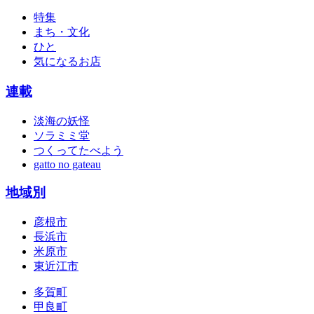
特集
まち・文化
ひと
気になるお店
連載
淡海の妖怪
ソラミミ堂
つくってたべよう
gatto no gateau
地域別
彦根市
長浜市
米原市
東近江市
多賀町
甲良町