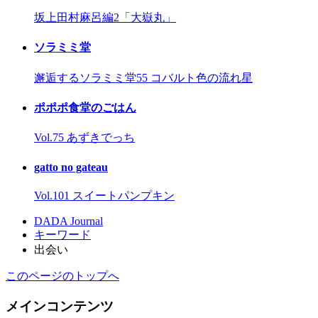
坂上田村麻呂編2「大嶽丸」
ソラミミ堂
邂逅するソラミミ堂55 コバルト色の流れ星
ポポポ食堂のごはん
Vol.75 あずきでっち
gatto no gateau
Vol.101 スイートパンプキン
DADA Journal
キーワード
出会い
このページのトップへ
メインコンテンツ