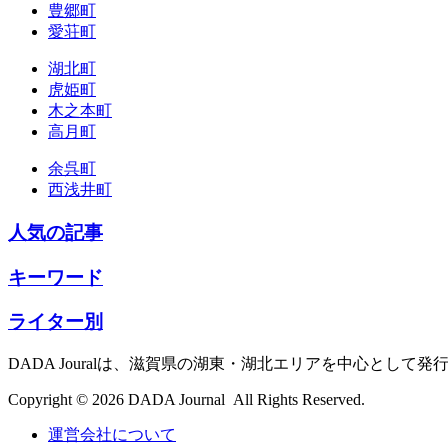
豊郷町
愛荘町
湖北町
虎姫町
木之本町
高月町
余呉町
西浅井町
人気の記事
キーワード
ライター別
DADA Jouralは、滋賀県の湖東・湖北エリアを中心とし
Copyright © 2026 DADA Journal All Rights Reserved.
運営会社について