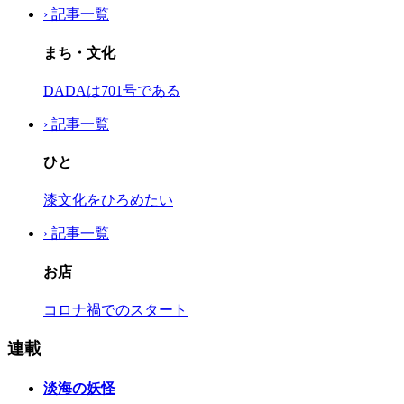
› 記事一覧
まち・文化
DADAは701号である
› 記事一覧
ひと
漆文化をひろめたい
› 記事一覧
お店
コロナ禍でのスタート
連載
淡海の妖怪