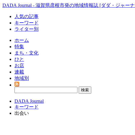
DADA Journal - 滋賀県彦根市発の地域情報誌 [ダダ・ジャーナ
人気の記事
キーワード
ライター別
ホーム
特集
まち・文化
ひと
お店
連載
地域別
DADA Journal
キーワード
出会い