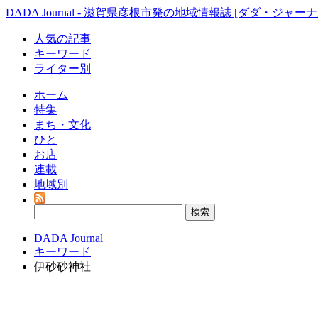
DADA Journal - 滋賀県彦根市発の地域情報誌 [ダダ・ジャーナ
人気の記事
キーワード
ライター別
ホーム
特集
まち・文化
ひと
お店
連載
地域別
DADA Journal
キーワード
伊砂砂神社