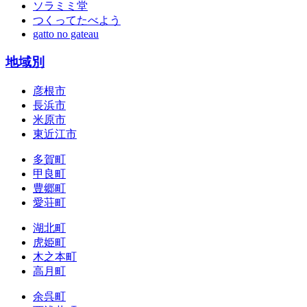
ソラミミ堂
つくってたべよう
gatto no gateau
地域別
彦根市
長浜市
米原市
東近江市
多賀町
甲良町
豊郷町
愛荘町
湖北町
虎姫町
木之本町
高月町
余呉町