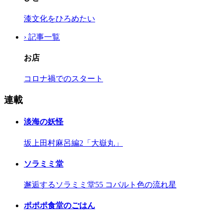
漆文化をひろめたい
› 記事一覧
お店
コロナ禍でのスタート
連載
淡海の妖怪
坂上田村麻呂編2「大嶽丸」
ソラミミ堂
邂逅するソラミミ堂55 コバルト色の流れ星
ポポポ食堂のごはん