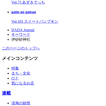
Vol.75 あずきでっち
gatto no gateau
Vol.101 スイートパンプキン
DADA Journal
キーワード
伊砂砂神社
このページのトップへ
メインコンテンツ
特集
まち・文化
ひと
気になるお店
連載
淡海の妖怪