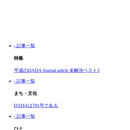
› 記事一覧
特集
平成のDADA Journal article 未解決ベスト3
› 記事一覧
まち・文化
DADAは701号である
› 記事一覧
ひと