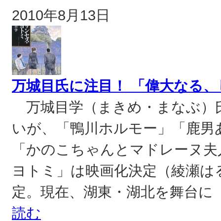
2010年8月13日
万城目氏に注目！ 「偉大なる
万城目学（まきめ・まなぶ）
いが、「鴨川ホルモー」「鹿男
「かのこちゃんとマドレーヌ夫
ヨトミ」は映画化決定（綾瀬はる
定。現在、湖東・湖北を舞台に
読む