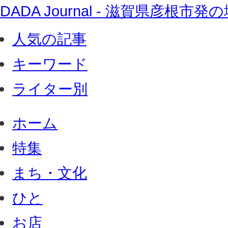
DADA Journal - 滋賀県彦根
人気の記事
キーワード
ライター別
ホーム
特集
まち・文化
ひと
お店