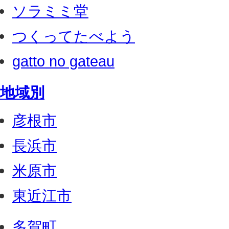
ソラミミ堂
つくってたべよう
gatto no gateau
地域別
彦根市
長浜市
米原市
東近江市
多賀町