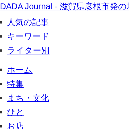
DADA Journal - 滋賀県彦根
人気の記事
キーワード
ライター別
ホーム
特集
まち・文化
ひと
お店