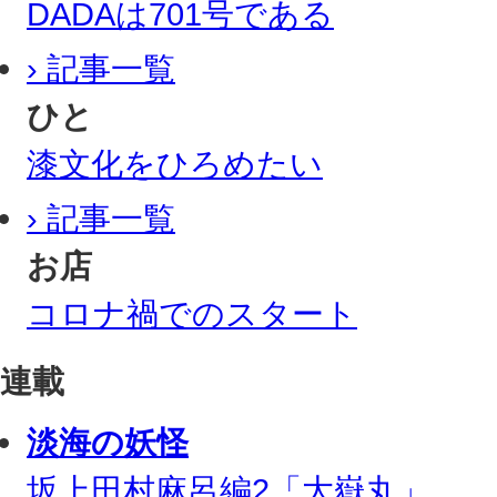
DADAは701号である
› 記事一覧
ひと
漆文化をひろめたい
› 記事一覧
お店
コロナ禍でのスタート
連載
淡海の妖怪
坂上田村麻呂編2「大嶽丸」