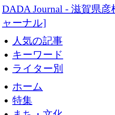
DADA Journal - 
ャーナル]
人気の記事
キーワード
ライター別
ホーム
特集
まち・文化