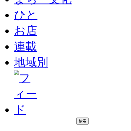
ひと
お店
連載
地域別