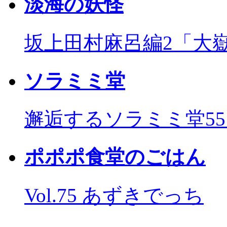
淡海の妖怪
坂上田村麻呂編2「大
ソラミミ堂
邂逅するソラミミ堂5
ポポポ食堂のごはん
Vol.75 あずきでっち