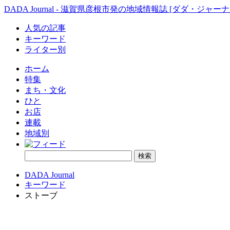
DADA Journal - 滋賀県彦根市発の地域情報誌 [ダダ・ジャーナ
人気の記事
キーワード
ライター別
ホーム
特集
まち・文化
ひと
お店
連載
地域別
DADA Journal
キーワード
ストーブ