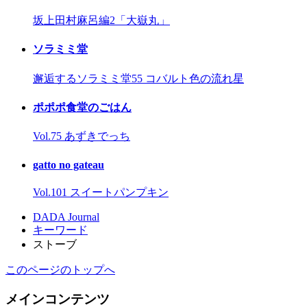
坂上田村麻呂編2「大嶽丸」
ソラミミ堂
邂逅するソラミミ堂55 コバルト色の流れ星
ポポポ食堂のごはん
Vol.75 あずきでっち
gatto no gateau
Vol.101 スイートパンプキン
DADA Journal
キーワード
ストーブ
このページのトップへ
メインコンテンツ