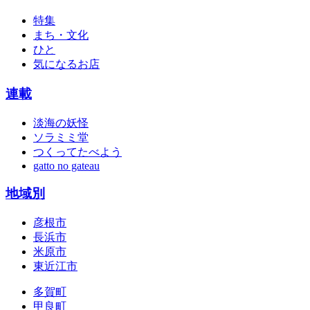
特集
まち・文化
ひと
気になるお店
連載
淡海の妖怪
ソラミミ堂
つくってたべよう
gatto no gateau
地域別
彦根市
長浜市
米原市
東近江市
多賀町
甲良町