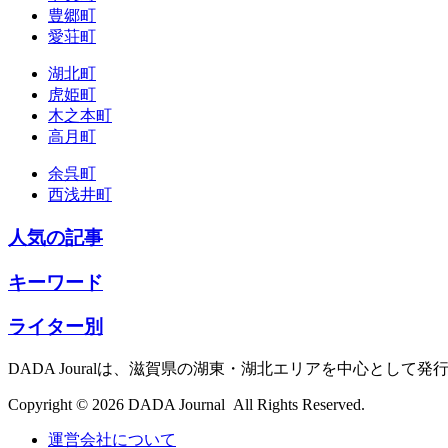
豊郷町
愛荘町
湖北町
虎姫町
木之本町
高月町
余呉町
西浅井町
人気の記事
キーワード
ライター別
DADA Jouralは、滋賀県の湖東・湖北エリアを中心とし
Copyright © 2026 DADA Journal All Rights Reserved.
運営会社について