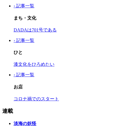
› 記事一覧
まち・文化
DADAは701号である
› 記事一覧
ひと
漆文化をひろめたい
› 記事一覧
お店
コロナ禍でのスタート
連載
淡海の妖怪