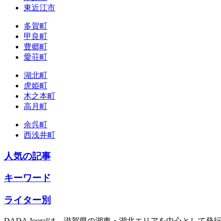
東近江市
多賀町
甲良町
豊郷町
愛荘町
湖北町
虎姫町
木之本町
高月町
余呉町
西浅井町
人気の記事
キーワード
ライター別
DADA Jouralは、滋賀県の湖東・湖北エリアを中心とし