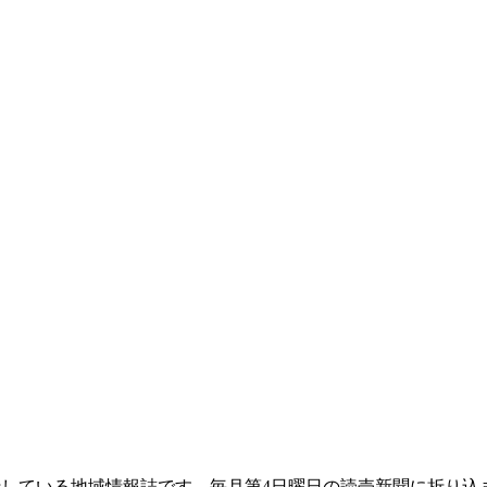
て発行している地域情報誌です。毎月第4日曜日の読売新聞に折り