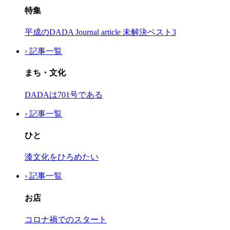
特集
平成のDADA Journal article 未解決ベスト3
› 記事一覧
まち・文化
DADAは701号である
› 記事一覧
ひと
漆文化をひろめたい
› 記事一覧
お店
コロナ禍でのスタート