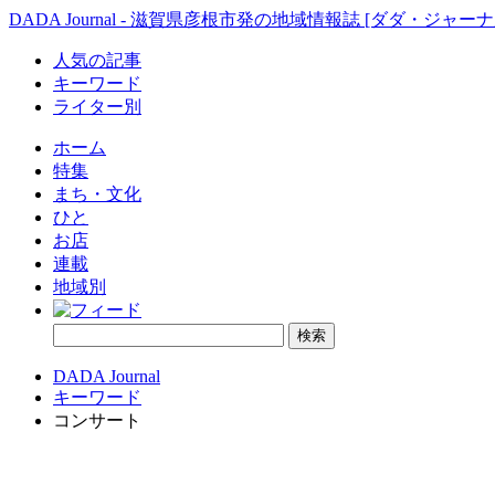
DADA Journal - 滋賀県彦根市発の地域情報誌 [ダダ・ジャーナ
人気の記事
キーワード
ライター別
ホーム
特集
まち・文化
ひと
お店
連載
地域別
DADA Journal
キーワード
コンサート