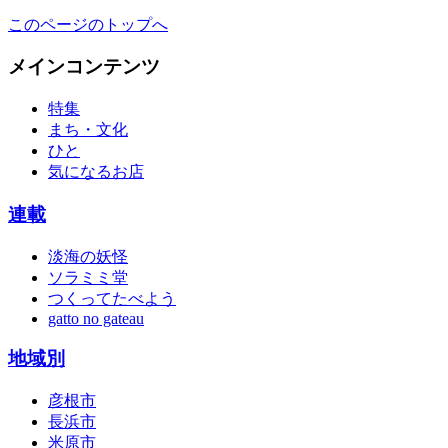
このページのトップへ
メインコンテンツ
特集
まち・文化
ひと
気になるお店
連載
淡海の妖怪
ソラミミ堂
つくってたべよう
gatto no gateau
地域別
彦根市
長浜市
米原市