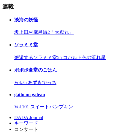
連載
淡海の妖怪
坂上田村麻呂編2「大嶽丸」
ソラミミ堂
邂逅するソラミミ堂55 コバルト色の流れ星
ポポポ食堂のごはん
Vol.75 あずきでっち
gatto no gateau
Vol.101 スイートパンプキン
DADA Journal
キーワード
コンサート