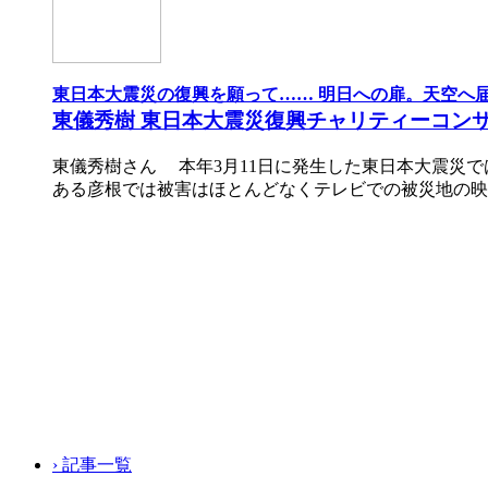
東日本大震災の復興を願って…… 明日への扉。天空へ
東儀秀樹 東日本大震災復興チャリティーコン
東儀秀樹さん 本年3月11日に発生した東日本大震災
ある彦根では被害はほとんどなくテレビでの被災地の映
› 記事一覧