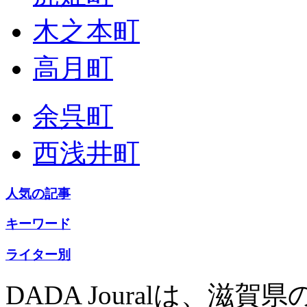
木之本町
高月町
余呉町
西浅井町
人気の記事
キーワード
ライター別
DADA Jouralは、