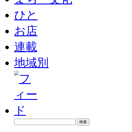
ひと
お店
連載
地域別