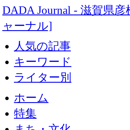
DADA Journal - 
ャーナル]
人気の記事
キーワード
ライター別
ホーム
特集
まち・文化