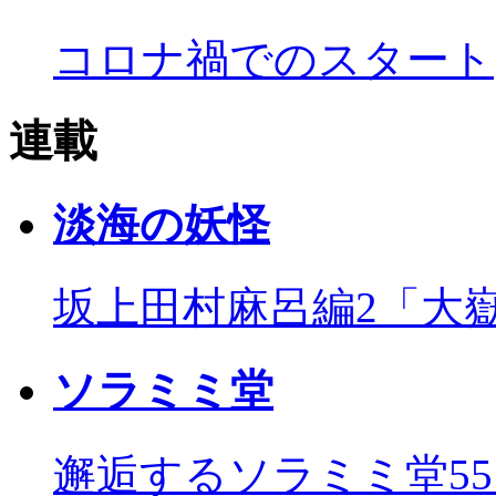
コロナ禍でのスタート
連載
淡海の妖怪
坂上田村麻呂編2「大
ソラミミ堂
邂逅するソラミミ堂5