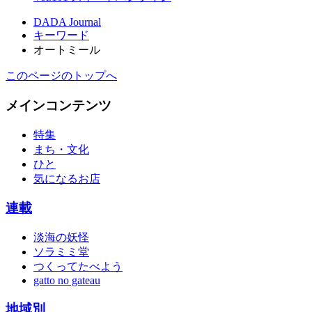
DADA Journal
キーワード
オートミール
このページのトップへ
メインコンテンツ
特集
まち・文化
ひと
気になるお店
連載
淡海の妖怪
ソラミミ堂
つくってたべよう
gatto no gateau
地域別