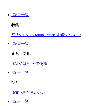
› 記事一覧
特集
平成のDADA Journal article 未解決ベスト3
› 記事一覧
まち・文化
DADAは701号である
› 記事一覧
ひと
漆文化をひろめたい
› 記事一覧