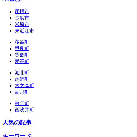
彦根市
長浜市
米原市
東近江市
多賀町
甲良町
豊郷町
愛荘町
湖北町
虎姫町
木之本町
高月町
余呉町
西浅井町
人気の記事
キーワード