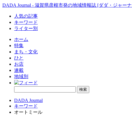
DADA Journal - 滋賀県彦根市発の地域情報誌 [ダダ・ジャーナ
人気の記事
キーワード
ライター別
ホーム
特集
まち・文化
ひと
お店
連載
地域別
DADA Journal
キーワード
オートミール