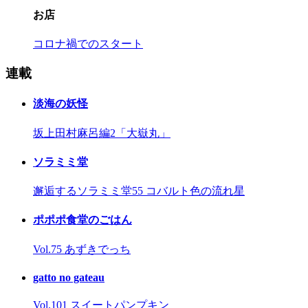
お店
コロナ禍でのスタート
連載
淡海の妖怪
坂上田村麻呂編2「大嶽丸」
ソラミミ堂
邂逅するソラミミ堂55 コバルト色の流れ星
ポポポ食堂のごはん
Vol.75 あずきでっち
gatto no gateau
Vol.101 スイートパンプキン