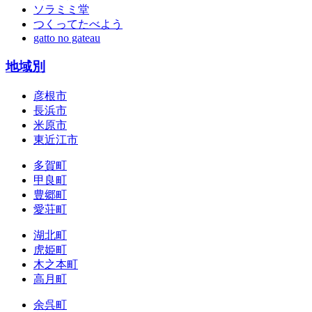
ソラミミ堂
つくってたべよう
gatto no gateau
地域別
彦根市
長浜市
米原市
東近江市
多賀町
甲良町
豊郷町
愛荘町
湖北町
虎姫町
木之本町
高月町
余呉町