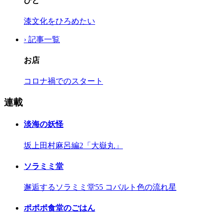
ひと
漆文化をひろめたい
› 記事一覧
お店
コロナ禍でのスタート
連載
淡海の妖怪
坂上田村麻呂編2「大嶽丸」
ソラミミ堂
邂逅するソラミミ堂55 コバルト色の流れ星
ポポポ食堂のごはん