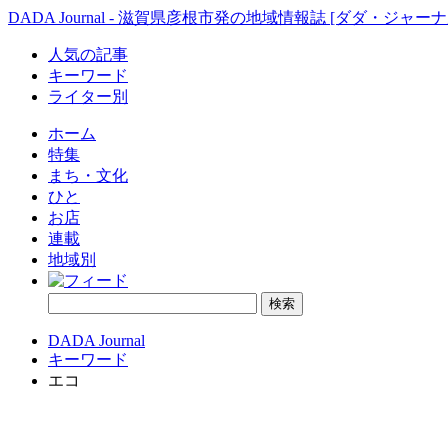
DADA Journal - 滋賀県彦根市発の地域情報誌 [ダダ・ジャーナ
人気の記事
キーワード
ライター別
ホーム
特集
まち・文化
ひと
お店
連載
地域別
DADA Journal
キーワード
エコ