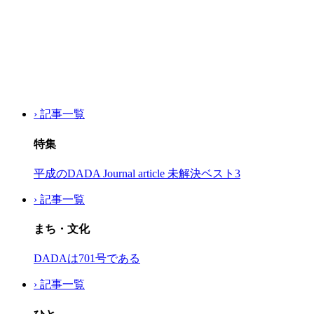
› 記事一覧
特集
平成のDADA Journal article 未解決ベスト3
› 記事一覧
まち・文化
DADAは701号である
› 記事一覧