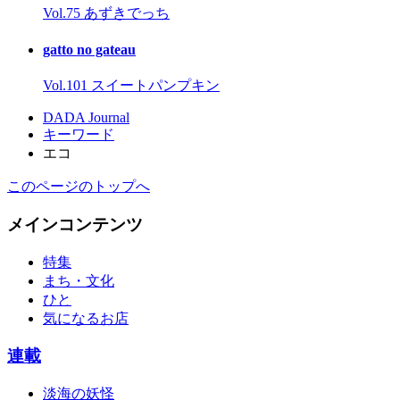
Vol.75 あずきでっち
gatto no gateau
Vol.101 スイートパンプキン
DADA Journal
キーワード
エコ
このページのトップへ
メインコンテンツ
特集
まち・文化
ひと
気になるお店
連載
淡海の妖怪