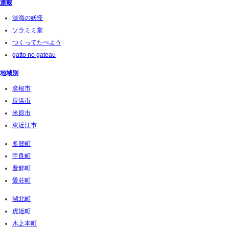
連載
淡海の妖怪
ソラミミ堂
つくってたべよう
gatto no gateau
地域別
彦根市
長浜市
米原市
東近江市
多賀町
甲良町
豊郷町
愛荘町
湖北町
虎姫町
木之本町