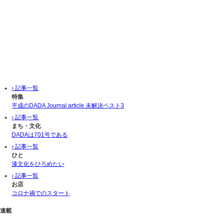
› 記事一覧
特集
平成のDADA Journal article 未解決ベスト3
› 記事一覧
まち・文化
DADAは701号である
› 記事一覧
ひと
漆文化をひろめたい
› 記事一覧
お店
コロナ禍でのスタート
連載