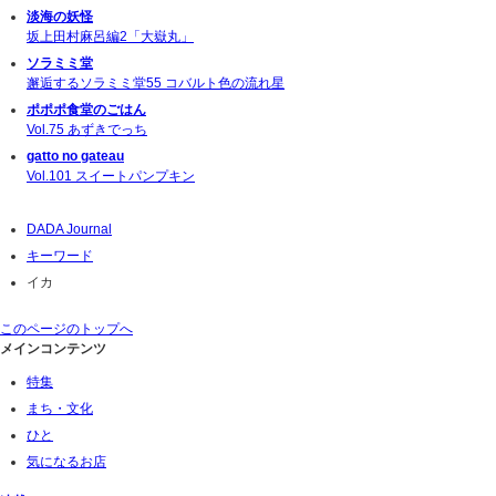
淡海の妖怪
坂上田村麻呂編2「大嶽丸」
ソラミミ堂
邂逅するソラミミ堂55 コバルト色の流れ星
ポポポ食堂のごはん
Vol.75 あずきでっち
gatto no gateau
Vol.101 スイートパンプキン
DADA Journal
キーワード
イカ
このページのトップへ
メインコンテンツ
特集
まち・文化
ひと
気になるお店