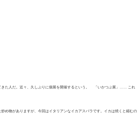
きた人だ。近々、久しぶりに個展を開催するという。 「いかつぶ展」…… これ
炒め物がありますが、今回はイタリアンなイカアスパラです。イカは焼くと縮むの