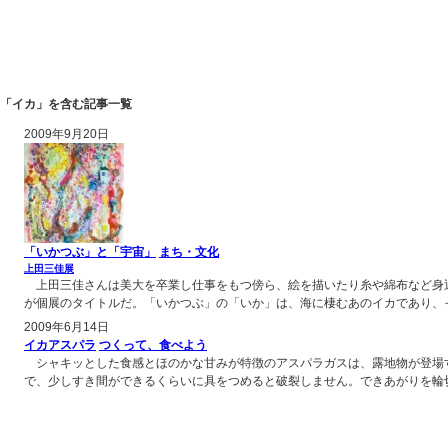
「イカ」を含む記事一覧
2009年9月20日
「いかつぶ」と「宇宙」
まち・文化
上田三佳展
上田三佳さんは美大を卒業し仕事をもつ傍ら、絵を描いたり糸や綿布など身近
が個展のタイトルだ。「いかつぶ」の「いか」は、海に棲むあのイカであり、イ
2009年6月14日
イカアスパラ
つくって、食べよう
シャキッとした食感とほのかな甘みが特徴のアスパラガスは、露地物が登場す
で、少しすき間ができるくらいに具をつめると破裂しません。できあがりを輪切