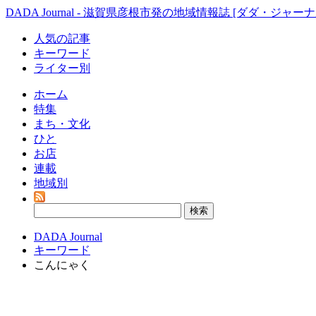
DADA Journal - 滋賀県彦根市発の地域情報誌 [ダダ・ジャーナ
人気の記事
キーワード
ライター別
ホーム
特集
まち・文化
ひと
お店
連載
地域別
DADA Journal
キーワード
こんにゃく