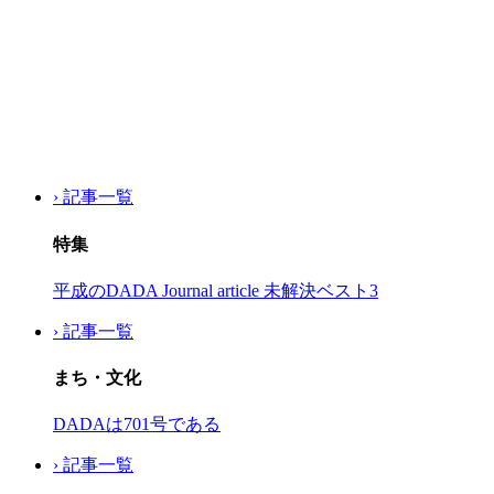
› 記事一覧
特集
平成のDADA Journal article 未解決ベスト3
› 記事一覧
まち・文化
DADAは701号である
› 記事一覧