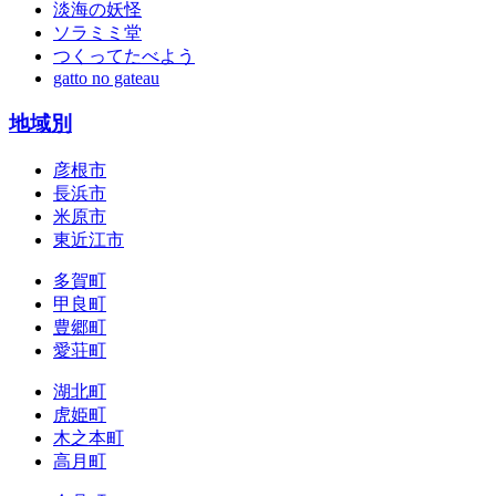
淡海の妖怪
ソラミミ堂
つくってたべよう
gatto no gateau
地域別
彦根市
長浜市
米原市
東近江市
多賀町
甲良町
豊郷町
愛荘町
湖北町
虎姫町
木之本町
高月町