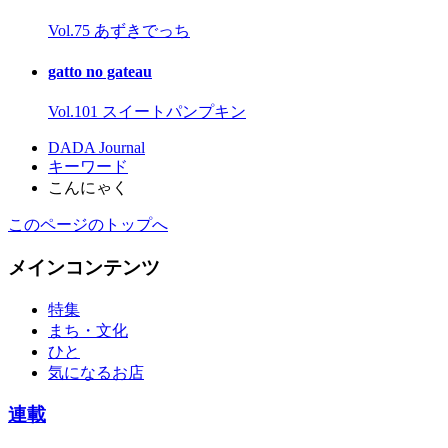
Vol.75 あずきでっち
gatto no gateau
Vol.101 スイートパンプキン
DADA Journal
キーワード
こんにゃく
このページのトップへ
メインコンテンツ
特集
まち・文化
ひと
気になるお店
連載