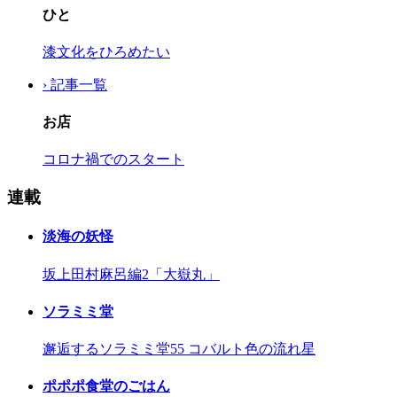
ひと
漆文化をひろめたい
› 記事一覧
お店
コロナ禍でのスタート
連載
淡海の妖怪
坂上田村麻呂編2「大嶽丸」
ソラミミ堂
邂逅するソラミミ堂55 コバルト色の流れ星
ポポポ食堂のごはん